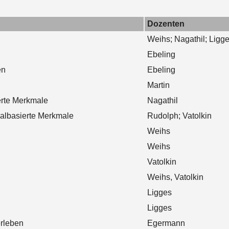
Dozenten
Weihs; Nagathil; Ligg
Ebeling
en
Ebeling
Martin
ierte Merkmale
Nagathil
nalbasierte Merkmale
Rudolph; Vatolkin
Weihs
Weihs
Vatolkin
Weihs, Vatolkin
Ligges
Ligges
erleben
Egermann